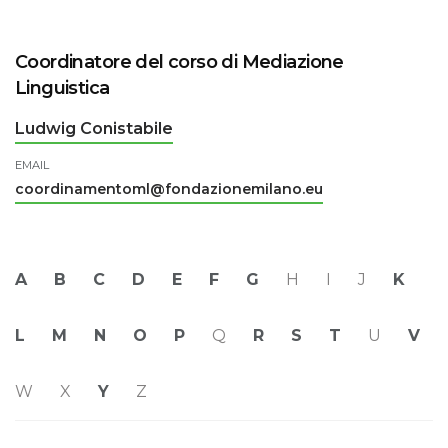
Coordinatore del corso di Mediazione
Linguistica
Ludwig Conistabile
EMAIL
coordinamentoml@fondazionemilano.eu
A
B
C
D
E
F
G
H
I
J
K
L
M
N
O
P
Q
R
S
T
U
V
W
X
Y
Z