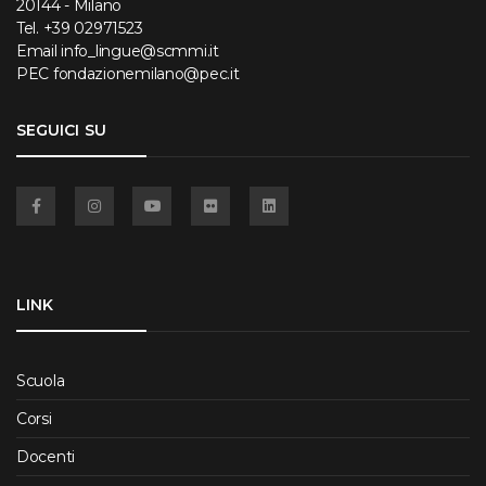
20144 - Milano
Tel.
+39 02971523
Email
info_lingue@scmmi.it
PEC
fondazionemilano@pec.it
SEGUICI SU
Facebook
Instagram
YouTube
Flickr
Linkedin
LINK
Scuola
Corsi
Docenti