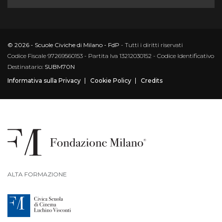
© 2026 - Scuole Civiche di Milano - FdP
- Tutti i diritti riservati
Codice Fiscale 97269560153 - Partita Iva 13212030152 - Codice Identificativo
Destinatario:
SUBM70N
Informativa sulla Privacy
Cookie Policy
Credits
ALTA FORMAZIONE