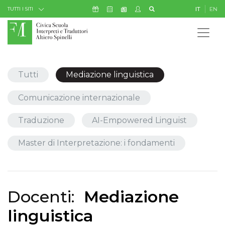
Skip to Content
Icona Sostienici
Icona Calendario Eventi
Icona My Civica
Icona Cerca
IT
EN
Icona Newsletter
TUTTI I SITI
Tutti
Mediazione linguistica
Comunicazione internazionale
Traduzione
AI-Empowered Linguist
Master di Interpretazione: i fondamenti
Docenti:
Mediazione
linguistica